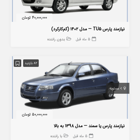
40,000,000 تومان
نیازمند پارس TU5 — مدل ۱۴۰۲ (کم‌کارکرد)
5 ماه قبل
بدون راننده
82 بازدید
عسلویه
50,000,000 تومان
نیازمند پارس یا سمند — مدل 1398 به بالا
5 ماه قبل
با راننده