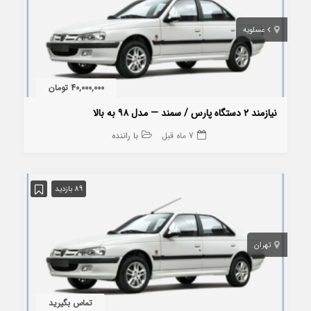
عسلویه
40,000,000 تومان
نیازمند ۲ دستگاه پارس / سمند — مدل ۹۸ به بالا
7 ماه قبل
با راننده
89 بازدید
تهران
تماس بگیرید