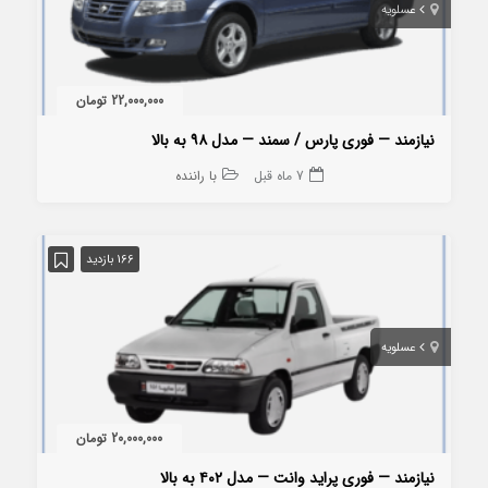
عسلویه
22,000,000 تومان
نیازمند — فوری پارس / سمند — مدل ۹۸ به بالا
7 ماه قبل
با راننده
166 بازدید
عسلویه
20,000,000 تومان
نیازمند — فوری پراید وانت — مدل ۴۰۲ به بالا