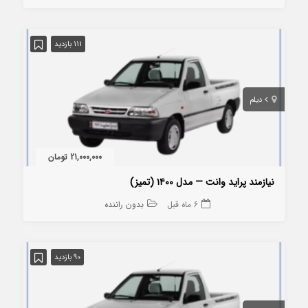
111 بازدید
دیلم
21,000,000 تومان
نیازمند پراید وانت — مدل ۱۴۰۰ (تمیز)
6 ماه قبل
بدون راننده
90 بازدید