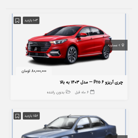
103 بازدید
عسلویه
80,000,000 تومان
چری آریزو 6 Pro — مدل ۱۴۰۳ به بالا
6 ماه قبل
بدون راننده
156 بازدید