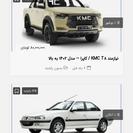
بوشهر
80,000,000 تومان
نیازمند KMC T8 / کاپرا — مدل ۱۴۰۲ به بالا
6 ماه قبل
بدون راننده
125 بازدید
کنگان