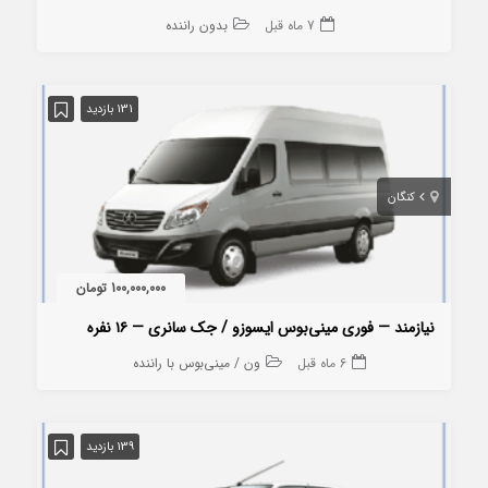
7 ماه قبل
بدون راننده
131 بازدید
کنگان
100,000,000 تومان
نیازمند — فوری مینی‌بوس ایسوزو / جک سانری — ۱۶ نفره
6 ماه قبل
ون / مینی‌بوس با راننده
139 بازدید