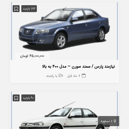
172 بازدید
45,000,000 تومان
نیازمند پارس / سمند سورن — مدل ۴۰۰ به بالا
7 ماه قبل
با راننده
90 بازدید
عسلویه