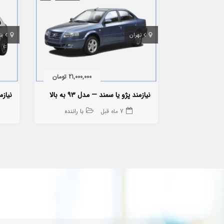
تهران
بن
21,000,000 تومان
نیازمند پژو یا سمند — مدل ۹۳ به بالا
نیازمن
7 ماه قبل
با راننده