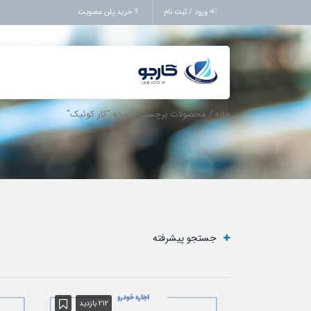
ورود / ثبت نام
خرید پلن عضویت
/ محصولات برچسب خورده “کار کوئیک”
خانه
جستجو پیشرفته
212 بازدید