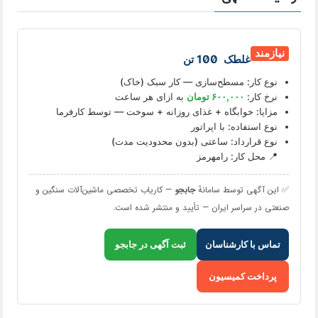
نیازمند
غلطک 100 تن
نوع کار: مسطح‌سازی — کار سبک (خاک)
نرخ کار:
۶۰۰,۰۰۰ تومان
به ازای هر ساعت
مزایا: خوابگاه + غذای روزانه + سوخت — توسط کارفرما
نوع استفاده: با اپراتور
نوع قرارداد: ساعتی (بدون محدودیت مدت)
📍 محل کار: رامهرمز
✅ این آگهی توسط سامانهٔ
جابجو
— کاریاب تخصصی ماشین‌آلات سنگین و
صنعتی در سراسر ایران — تأیید و منتشر شده است.
تماس با کارشناسان
ثبت آگهی در جابجو
پرداخت کمیسیون