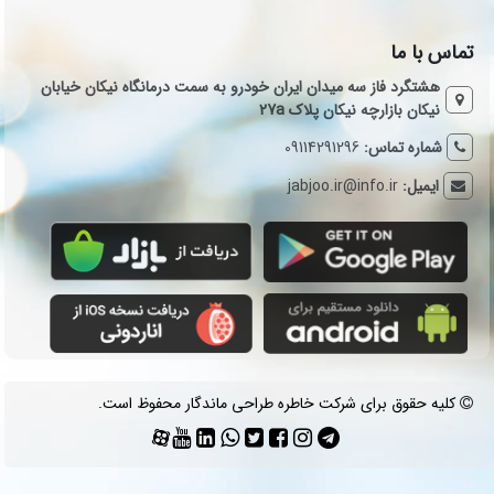
تماس با ما
هشتگرد فاز سه میدان ایران خودرو به سمت درمانگاه نیکان خیابان
نیکان بازارچه نیکان پلاک 27a
شماره تماس:
09114291296
ایمیل:
jabjoo.ir@info.ir
کلیه حقوق برای شرکت خاطره طراحی ماندگار محفوظ است.