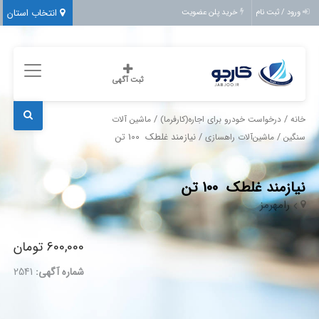
انتخاب استان
ورود / ثبت نام
خرید پلن عضویت
ثبت آگهی
/
/
خانه
درخواست خودرو برای اجاره(کارفرما)
ماشین آلات
/
/ نیازمند غلطک 100 تن
سنگین
ماشین‌آلات راهسازی
نیازمند غلطک 100 تن
رامهرمز
600,000 تومان
شماره آگهی:
2541