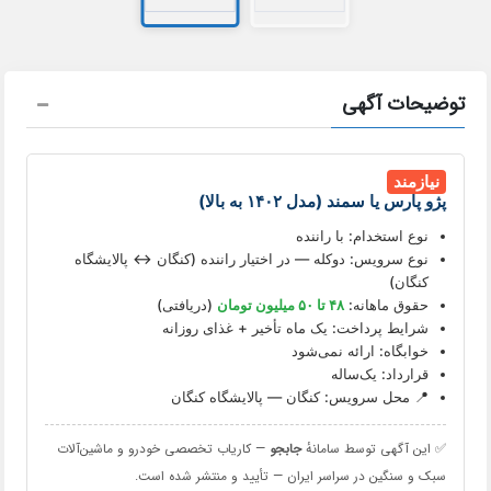
توضیحات آگهی
نیازمند
پژو پارس یا سمند (مدل ۱۴۰۲ به بالا)
نوع استخدام: با راننده
نوع سرویس: دوکله — در اختیار راننده (کنگان ↔ پالایشگاه
کنگان)
حقوق ماهانه:
۴۸ تا ۵۰ میلیون تومان
(دریافتی)
شرایط پرداخت: یک ماه تأخیر + غذای روزانه
خوابگاه: ارائه نمی‌شود
قرارداد: یک‌ساله
📍 محل سرویس: کنگان — پالایشگاه کنگان
✅ این آگهی توسط سامانهٔ
جابجو
— کاریاب تخصصی خودرو و ماشین‌آلات
سبک و سنگین در سراسر ایران — تأیید و منتشر شده است.