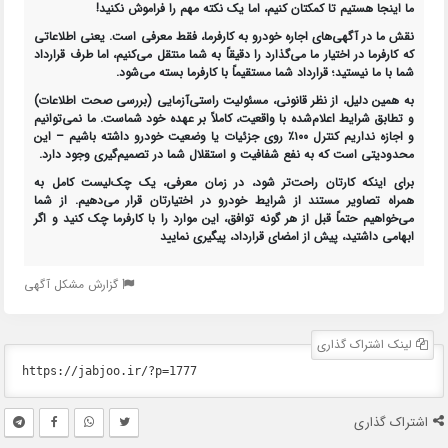
ما اینجا هستیم تا کمکتان کنیم، اما یک نکته مهم را فراموش نکنید!
نقش ما در آگهی‌های اجاره خودرو به کارفرما، فقط
معرفی
است. یعنی اطلاعاتی
که کارفرما در اختیار ما می‌گذارد را دقیقاً به شما منتقل می‌کنیم، اما
طرف قرارداد
شما با ما نیستید
؛ قرارداد شما مستقیماً با کارفرما بسته می‌شود.
به همین دلیل، از نظر قانونی،
مسئولیت راستی‌آزمایی (بررسی صحت اطلاعات)
و تطابق شرایط اعلام‌شده با واقعیت، کاملاً بر عهده خود شماست
. ما نمی‌توانیم
و اجازه نداریم کنترل ۱۰۰٪ روی جزئیات یا وضعیت خودرو داشته باشیم – این
محدودیتی است که به نفع شفافیت و استقلال شما در تصمیم‌گیری وجود دارد.
برای اینکه کارتان راحت‌تر شود، در زمان معرفی، یک
چک‌لیست کامل
به
همراه
تصاویر مستند از شرایط خودرو
در اختیارتان قرار می‌دهیم. از شما
می‌خواهیم حتماً قبل از هر گونه توافق، این موارد را با کارفرما چک کنید و اگر
ابهامی داشتید، پیش از امضای قرارداد، پیگیری نمایید
گزارش مشکل آگهی
لینک اشتراک گذاری
اشتراک گذاری