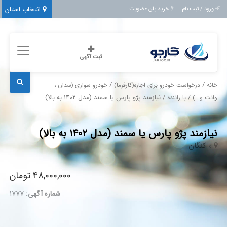
انتخاب استان
ورود / ثبت نام
خرید پلن عضویت
ثبت آگهی
/
/
خانه
درخواست خودرو برای اجاره(کارفرما)
خودرو سواری (سدان ،
/
/ نیازمند پژو پارس یا سمند (مدل ۱۴۰۲ به بالا)
وانت و...)
با راننده
نیازمند پژو پارس یا سمند (مدل ۱۴۰۲ به بالا)
کنگان
48,000,000 تومان
شماره آگهی:
1777