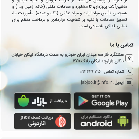
از نیازها را پوشش می‌دهد: از خرید، فروش و اجاره خودرو و
ماشین‌آلات پروژه‌ای، تا مشاوره و معاملات ملکی (خانه، زمین و...) و
همچنین تأمین مواد اولیه و مواد غذایی (تک و عمده). مأموریت ما،
تسهیل معاملات با تکیه بر شفافیت قراردادی و پرداخت منظم برای
تمامی فعالان اقتصادی است.
تماس با ما
هشتگرد فاز سه میدان ایران خودرو به سمت درمانگاه نیکان خیابان
نیکان بازارچه نیکان پلاک 27a
شماره تماس:
09114291296
ایمیل:
jabjoo.ir@info.ir